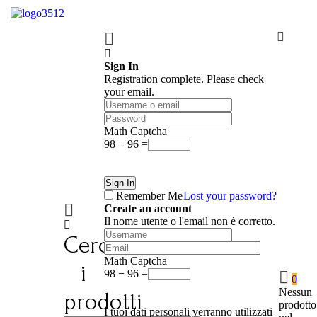
Sign In
Registration complete. Please check
your email.
Math Captcha
98 − 96 =
Remember Me
Lost your password?
Create an account
Il nome utente o l'email non è corretto.
Cerca
Math Captcha
i
98 − 96 =
0
Nessun
prodotti
prodotto
I tuoi dati personali verranno utilizzati