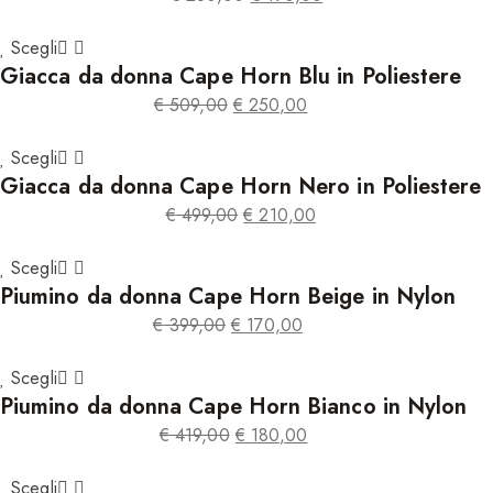
Il
Il
prezzo
prezzo
Scegli
Giacca da donna Cape Horn Blu in Poliestere
originale
attuale
era:
è:
€
509,00
€
250,00
€ 280,00.
€ 190,00.
Il
Il
prezzo
prezzo
Scegli
Giacca da donna Cape Horn Nero in Poliestere
originale
attuale
era:
è:
€
499,00
€
210,00
€ 509,00.
€ 250,00.
Il
Il
prezzo
prezzo
Scegli
Piumino da donna Cape Horn Beige in Nylon
originale
attuale
era:
è:
€
399,00
€
170,00
€ 499,00.
€ 210,00.
Il
Il
prezzo
prezzo
Scegli
Piumino da donna Cape Horn Bianco in Nylon
originale
attuale
era:
è:
€
419,00
€
180,00
€ 399,00.
€ 170,00.
Il
Il
prezzo
prezzo
Scegli