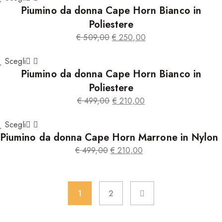
Piumino da donna Cape Horn Bianco in
originale
attuale
era:
è:
Poliestere
€ 419,00.
€ 180,00.
€
509,00
€
250,00
Il
Il
prezzo
prezzo
Scegli
Piumino da donna Cape Horn Bianco in
originale
attuale
era:
è:
Poliestere
€ 509,00.
€ 250,00.
€
499,00
€
210,00
Il
Il
prezzo
prezzo
Scegli
Piumino da donna Cape Horn Marrone in Nylon
originale
attuale
era:
è:
€
499,00
€
210,00
€ 499,00.
€ 210,00.
Il
Il
prezzo
prezzo
originale
attuale
1
2
era:
è:
€ 499,00.
€ 210,00.