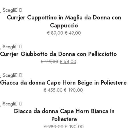
Il
Il
prezzo
prezzo
Scegli
Currjer Cappottino in Maglia da Donna con
originale
attuale
era:
è:
Cappuccio
€ 99,00.
€ 59,00.
€
89,00
€
49,00
Il
Il
prezzo
prezzo
Scegli
Currjer Giubbotto da Donna con Pellicciotto
originale
attuale
era:
è:
€
119,00
€
64,00
€ 89,00.
€ 49,00.
Il
Il
prezzo
prezzo
Scegli
Giacca da donna Cape Horn Beige in Poliestere
originale
attuale
era:
è:
€
455,00
€
190,00
€ 119,00.
€ 64,00.
Il
Il
prezzo
prezzo
Scegli
Giacca da donna Cape Horn Bianca in
originale
attuale
era:
è:
Poliestere
€ 455,00.
€ 190,00.
€
280,00
€
190,00