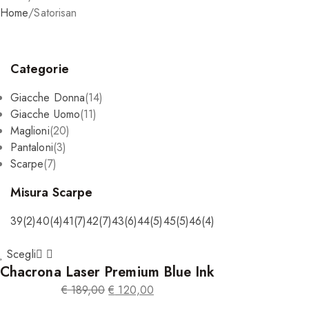
Home
/
Satorisan
Categorie
Giacche Donna
(14)
Giacche Uomo
(11)
Maglioni
(20)
Pantaloni
(3)
Scarpe
(7)
Misura Scarpe
39
(2)
40
(4)
41
(7)
42
(7)
43
(6)
44
(5)
45
(5)
46
(4)
Scegli
Chacrona Laser Premium Blue Ink
€
189,00
€
120,00
Il
Il