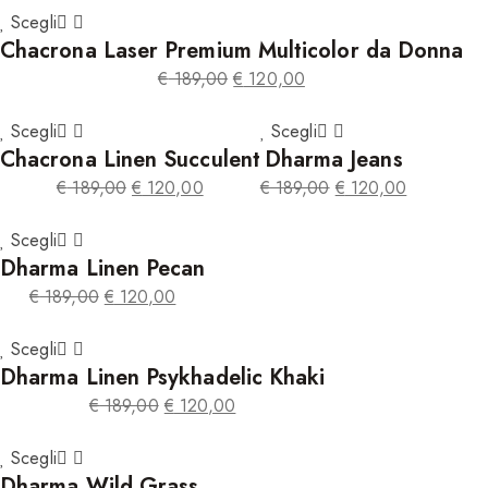
prezzo
prezzo
Scegli
Chacrona Laser Premium Multicolor da Donna
originale
attuale
era:
è:
€
189,00
€
120,00
€ 189,00.
€ 120,00.
Il
Il
prezzo
prezzo
Scegli
Scegli
Chacrona Linen Succulent
originale
attuale
Dharma Jeans
era:
è:
€
189,00
€
120,00
€
189,00
€
120,00
€ 189,00.
€ 120,00.
Il
Il
Il
Il
prezzo
prezzo
prezzo
prezzo
Scegli
Dharma Linen Pecan
originale
attuale
originale
attuale
era:
è:
era:
è:
€
189,00
€
120,00
€ 189,00.
€ 120,00.
€ 189,00.
€ 120,00.
Il
Il
prezzo
prezzo
Scegli
Dharma Linen Psykhadelic Khaki
originale
attuale
era:
è:
€
189,00
€
120,00
€ 189,00.
€ 120,00.
Il
Il
prezzo
prezzo
Scegli
Dharma Wild Grass
originale
attuale