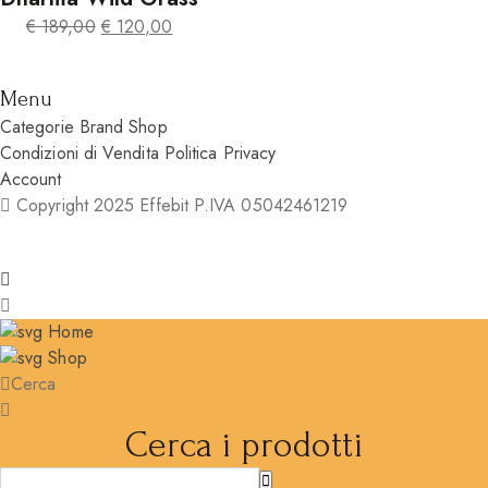
era:
è:
€
189,00
€
120,00
€ 189,00.
€ 120,00.
Il
Il
prezzo
prezzo
Menu
originale
attuale
Categorie
Brand
Shop
era:
è:
Condizioni di Vendita
Politica Privacy
€ 189,00.
€ 120,00.
Account
Copyright 2025 Effebit P.IVA 05042461219
Home
Shop
Cerca
Cerca i prodotti